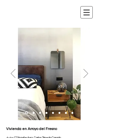
Vivienda en Arroyo del Fresno
Autor:
COArquitectura, Carlos Olmeda Casado