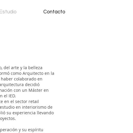
Estudio
Contacto
 del arte y la belleza
ormó como Arquitecto en la
s haber colaborado en
arquitectura decidió
mación con un Máster en
n el IED.
 en el sector retail
 estudio en interiorismo de
ió su experiencia llevando
royectos.
peración y su espíritu